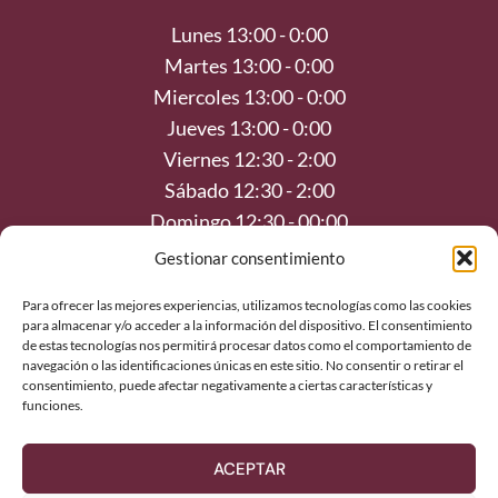
Lunes 13:00 - 0:00
Martes 13:00 - 0:00
Miercoles 13:00 - 0:00
Jueves 13:00 - 0:00
Viernes 12:30 - 2:00
Sábado 12:30 - 2:00
Domingo 12:30 - 00:00
Gestionar consentimiento
Contacto
Para ofrecer las mejores experiencias, utilizamos tecnologías como las cookies
para almacenar y/o acceder a la información del dispositivo. El consentimiento
+34 914 736 59
de estas tecnologías nos permitirá procesar datos como el comportamiento de
navegación o las identificaciones únicas en este sitio. No consentir o retirar el
gestion@taberna4tapas.com
consentimiento, puede afectar negativamente a ciertas características y
funciones.
Plaza de Puerta Cerrada, 3, Madrid, Spain 28005
ACEPTAR
Diseñado por:
alaronastudio.com